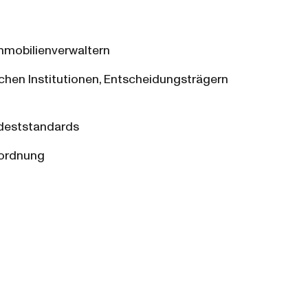
mmobilienverwaltern
schen Institutionen, Entscheidungsträgern
ndeststandards
sordnung