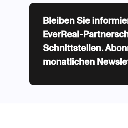
Bleiben Sie informie
EverReal-Partnersc
Schnittstellen. Abo
monatlichen Newslet