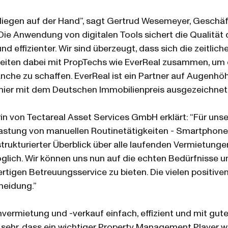
 liegen auf der Hand”, sagt Gertrud Wesemeyer, Geschäf
e Anwendung von digitalen Tools sichert die Qualität
 effizienter. Wir sind überzeugt, dass sich die zeitliche 
arbeiten dabei mit PropTechs wie EverReal zusammen, u
nche zu schaffen. EverReal ist ein Partner auf Augenhöh
ier mit dem Deutschen Immobilienpreis ausgezeichnet
in von Tectareal Asset Services GmbH erklärt: “Für un
lastung von manuellen Routinetätigkeiten - Smartphone
trukturierter Überblick über alle laufenden Vermietung
lich. Wir können uns nun auf die echten Bedürfnisse 
rtigen Betreuungsservice zu bieten. Die vielen positi
heidung.”
nvermietung und -verkauf einfach, effizient und mit gute
sehr, dass ein wichtiger Property Management Player wi