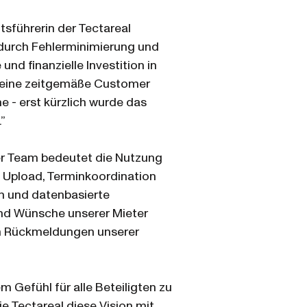
tsführerin der Tectareal
 durch Fehlerminimierung und
und finanzielle Investition in
m eine zeitgemäße Customer
e - erst kürzlich wurde das
.”
ser Team bedeutet die Nutzung
 Upload, Terminkoordination
en und datenbasierte
und Wünsche unserer Mieter
ven Rückmeldungen unserer
m Gefühl für alle Beteiligten zu
e Tectareal diese Vision mit