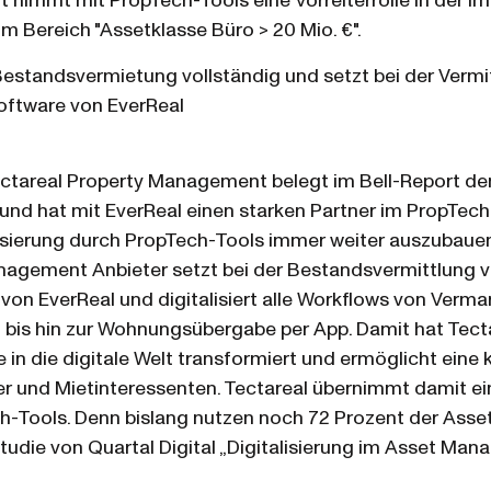
nimmt mit PropTech-Tools eine Vorreiterrolle in der I
im Bereich "Assetklasse Büro > 20 Mio. €".
t Bestandsvermietung vollständig und setzt bei der Ver
oftware von EverReal
ctareal Property Management belegt im Bell-Report den
” und hat mit EverReal einen starken Partner im PropTe
alisierung durch PropTech-Tools immer weiter auszubauen
agement Anbieter setzt bei der Bestandsvermittlung 
on EverReal und digitalisiert alle Workflows von Verma
 bis hin zur Wohnungsübergabe per App. Damit hat Tect
 die digitale Welt transformiert und ermöglicht eine
 und Mietinteressenten. Tectareal übernimmt damit eine
-Tools. Denn bislang nutzen noch 72 Prozent der Asse
 Studie von Quartal Digital „Digitalisierung im Asset Ma