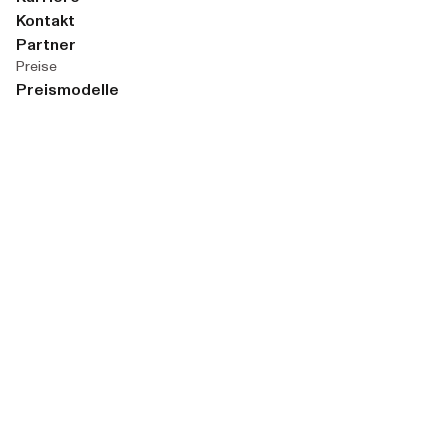
Kontakt
Partner
Preise
Preismodelle
Wissen
Blog
Events
Checklisten
Fallstudien
Glossar
Das digitale Fundament für Immobilienerfolg.
Melden Sie sich zu unserem Newsletter an: