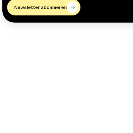
Newsletter abonnieren