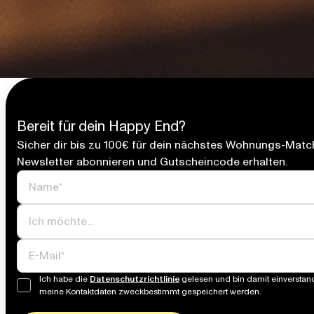
Datenschutz
Impressum
©
2026
EverReal
Bereit für dein Happy End?
Sicher dir bis zu 100€ für dein nächstes Wohnungs-Match
Newsletter abonnieren und Gutscheincode erhalten.
Ich möchte...
Ich habe die
Datenschutzrichtlinie
gelesen und bin damit einverstan
meine Kontaktdaten zweckbestimmt gespeichert werden.