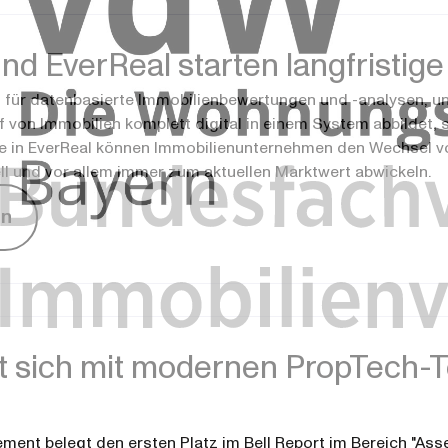
nd EverReal starten langfristige
t für datenbasierte Immobilienbewertungen und -analysen, un
 von Immobilien komplett digital in einem System abbildet, st
le in EverReal können Immobilienunternehmen den Wechsel v
nell und vor allem immer zum aktuellen Marktwert abwickeln.
en
llt sich mit modernen PropTech-T
ent belegt den ersten Platz im Bell Report im Bereich "Asse