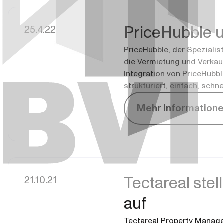
25.4.22
PriceHubble u
PriceHubble, der Spezialis
die Vermietung und Verkauf
Integration von PriceHubb
strukturiert, einfach, sch
Mehr Information
21.10.21
Tectareal ste
auf
Tectareal Property Managem