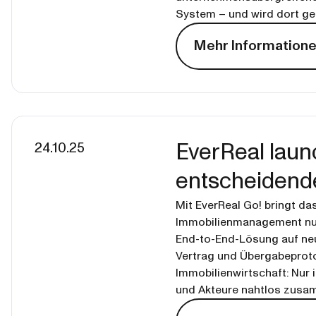
System – und wird dort gen
Mehr Information
24.10.25
EverReal laun
entscheidende
Mit EverReal Go! bringt d
Immobilienmanagement nun a
End-to-End-Lösung auf ne
Vertrag und Übergabeprotoko
Immobilienwirtschaft: Nur
und Akteure nahtlos zusa