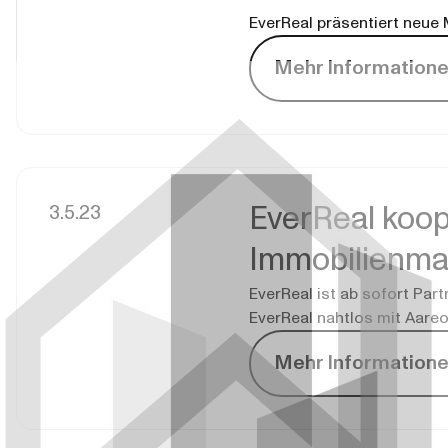
EverReal präsentiert neue
Mehr Information
3.5.23
EverReal koope
Immobilienm
EverReal ist ab sofort Pa
EverReal nahtlos mit Aar
Mehr Information