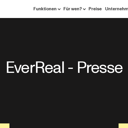
Funktionen
Für wen?
Preise
Unterneh
EverReal - Presse